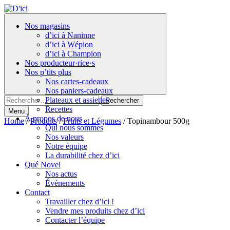
Skip
to
Nos magasins
the
d’ici à Naninne
content
d’ici à Wépion
d’ici à Champion
Nos producteur·rice·s
Nos p’tits plus
Nos cartes-cadeaux
Nos paniers-cadeaux
Rechercher :
Plateaux et assiettes
Recettes
Menu
À propos de nous
Home
/
Produits
/
Fruits et Légumes
/ Topinambour 500g
Qui nous sommes
Nos valeurs
Notre équipe
La durabilité chez d’ici
Qué Novel
Nos actus
Événements
Contact
Travailler chez d’ici !
Vendre mes produits chez d’ici
Contacter l’équipe