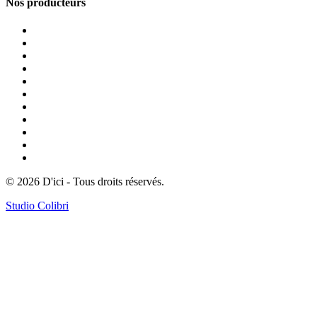
Nos producteurs
Tous les producteurs
Bières
Epicerie
Crèmerie
Vins et alcools
Traiteur
Fruits et Légumes
Viande, charcuterie et volaille
Boissons non alcoolisées
Cadeaux, hygiène et entretien
Autres
© 2026 D'ici - Tous droits réservés.
Studio Colibri